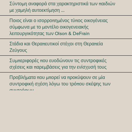
Σύντομη αναφορά στα χαρακτηριστικά των παιδιών
με χαμηλή αυτοεκτίμηση ...
Ποιος είναι ο ισορροπημένος τύπος οικογένειας
σύμφωνα με το μοντέλο οικογενειακής
λειτουργικότητας των Olson & DeFrain
Στάδια και Θεραπευτικοί στόχοι στη Θεραπεία
Ζεύγους
Συμπεριφορές που ευοδώνουν τις συντροφικές
σχέσεις και παρεμβάσεις για την ενίσχυσή τους
Προβλήματα που μπορεί να προκύψουν σε μία
συντροφική σχέση λόγω του τρόπου σκέψης των
συντρόφων
Εφηβεία και Όρια, μία καθημερινή Πρόκληση
Τα Θεμέλια των Συντροφικών Σχέσεων και οι Τρόποι
που Μπορεί να Ενισχυθούν
Ο Πολυδιάστατος Ρόλος του Εκπαιδευτικού στο